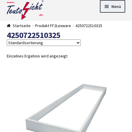
Zur
Springe
Menü
Navigation
zum
springen
Inhalt
► LED Panel
Startseite
Produkt FF2Lexware
4250722510325
►
4250722510325
Pflanzenlich
►
t
Downlights
►
Deckenleuch
►
ten
Außenleucht
► LED
Einzelnes Ergebnis wird angezeigt
en
Streifen
► Zubehör
►
Leuchtmittel
►
Versandarten
► Zahlarten