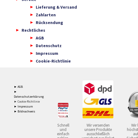
Lieferung & Versand
Zahlarten
Rücksendung
Rechtliches
AGB
Datenschutz
Impressum
Cookie-Richtlinie
► AGB
►
Datenschutzerklärung
► Cookie-Richtlinie
► Impressum
► Bildnachweis
Schnell
Wir versenden
Wir 
und
unsere Produkte
höchst
einfach
ausschließlich
auf