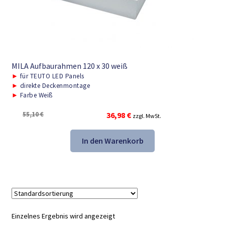
MILA Aufbaurahmen 120 x 30 weiß
►
für TEUTO LED Panels
►
direkte Deckenmontage
►
Farbe Weiß
Ursprünglicher
Aktueller
55,10
€
36,98
€
zzgl. MwSt.
Preis
Preis
war:
ist:
In den Warenkorb
55,10 €
36,98 €.
Einzelnes Ergebnis wird angezeigt