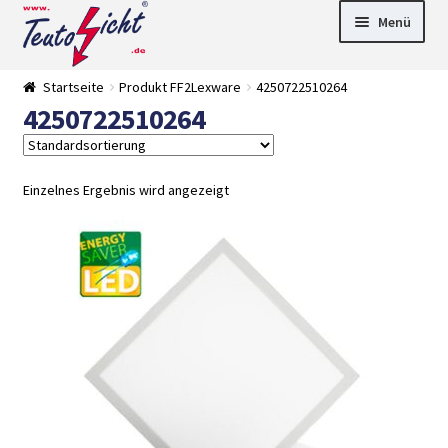
Zur
Springe
Menü
Navigation
zum
springen
Inhalt
► LED Panel
Startseite
Produkt FF2Lexware
4250722510264
►
4250722510264
Pflanzenlich
►
t
Downlights
►
Deckenleuch
►
ten
Außenleucht
► LED
Einzelnes Ergebnis wird angezeigt
en
Streifen
► Zubehör
►
Leuchtmittel
►
Versandarten
► Zahlarten