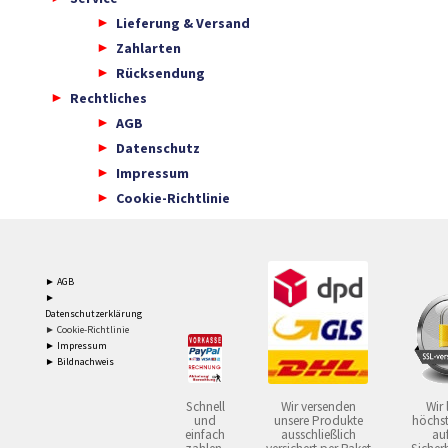
Lieferung & Versand
Zahlarten
Rücksendung
Rechtliches
AGB
Datenschutz
Impressum
Cookie-Richtlinie
► AGB
►
Datenschutzerklärung
► Cookie-Richtlinie
► Impressum
► Bildnachweis
Schnell
Wir versenden
Wir 
und
unsere Produkte
höchst
einfach
ausschließlich
auf