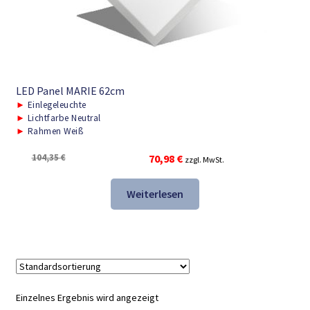
LED Panel MARIE 62cm
►
Einlegeleuchte
►
Lichtfarbe Neutral
►
Rahmen Weiß
Ursprünglicher
Aktueller
104,35
€
70,98
€
zzgl. MwSt.
Preis
Preis
war:
ist:
Weiterlesen
104,35 €
70,98 €.
Einzelnes Ergebnis wird angezeigt