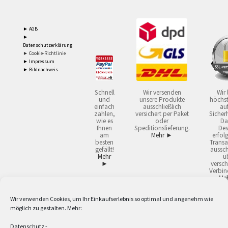
► AGB
►
Datenschutzerklärung
► Cookie-Richtlinie
► Impressum
► Bildnachweis
Schnell
Wir versenden
Wir 
und
unsere Produkte
höchst
einfach
ausschließlich
auf
zahlen,
versichert per Paket
Sicherh
wie es
oder
Da
Ihnen
Speditionslieferung.
Des
am
Mehr ►
erfol
besten
Transa
gefällt!
aussch
Mehr
ü
►
versch
Verbin
Me
Wir verwenden Cookies, um Ihr Einkaufserlebnis so optimal und angenehm wie
2
Lieferzeiten gelten mit Express-24.
Mehr ►
möglich zu gestalten. Mehr:
3
Nur für Firmen, Mindestbestellwert: 50,- €.
Mehr ►
5
Versandkostenfrei ab 59,90 € Nettowarenwert. Inseln ausgenommen. Unsere
Datenschutz
-