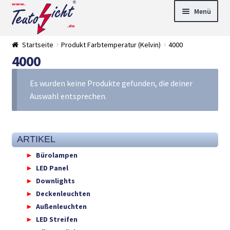
Zur
Springe
Menü
Navigation
zum
springen
Inhalt
► LED Panel
Startseite
Produkt Farbtemperatur (Kelvin)
4000
►
4000
Pflanzenlich
►
t
Downlights
►
Deckenleuch
►
Es wurden keine Produkte gefunden, die deiner
ten
Außenleucht
► LED
Auswahl entsprechen.
en
Streifen
► Zubehör
►
Leuchtmittel
►
Versandarten
► Zahlarten
ARTIKEL
Bürolampen
LED Panel
Downlights
Deckenleuchten
Außenleuchten
LED Streifen