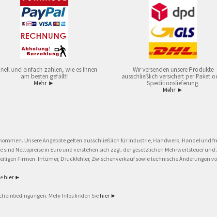
nell und einfach zahlen, wie es Ihnen
Wir versenden unsere Produkte
am besten gefällt!
ausschließlich versichert per Paket o
Mehr ►
Speditionslieferung.
Mehr ►
nommen. Unsere Angebote gelten ausschließlich für Industrie, Handwerk, Handel und fre
eise sind Nettopreise in Euro und verstehen sich zzgl. der gesetzlichen Mehrwertsteuer 
ligen Firmen. Irrtümer, Druckfehler, Zwischenverkauf sowie technische Änderungen vor
ie
hier ►
cheinbedingungen. Mehr Infos finden Sie
hier ►