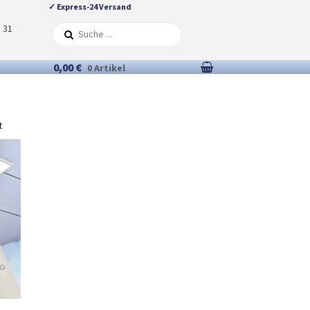
✓ Express-24 Versand
5 31
0,00 €
0 Artikel
t