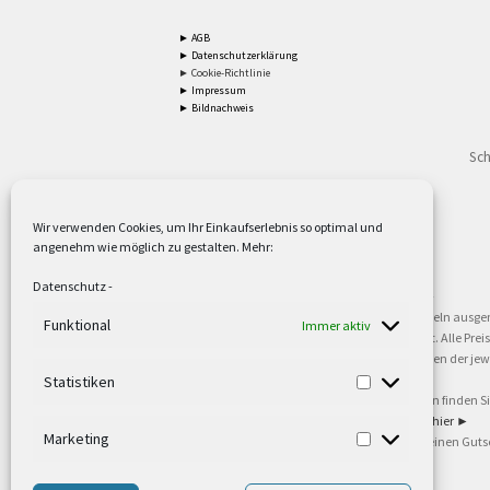
► AGB
► Datenschutzerklärung
► Cookie-Richtlinie
► Impressum
► Bildnachweis
Sch
Wir verwenden Cookies, um Ihr Einkaufserlebnis so optimal und
angenehm wie möglich zu gestalten. Mehr:
2
Lieferzeiten gelten mit Express-24.
Mehr ►
Datenschutz
-
3
Nur für Firmen, Mindestbestellwert: 50,- €.
Mehr ►
5
Versandkostenfrei ab 59,90 € Nettowarenwert. Inseln ausge
Funktional
Immer aktiv
oder gewerblichen Tätigkeit. Kein Verkauf an privat. Alle Pr
sind Warenzeichen oder eingetragene Warenzeichen der jewei
►
Statistiken
6
Weitere Informationen und Zahlungsbedingungen finden S
7
Informationen zu unseren Lieferzeiten finden Sie
hier ►
Marketing
8
Ab 79,- Nettowarenwert. Es gelten unsere allgemeinen Guts
©2002-2021 TEUTO LICHT GmbH