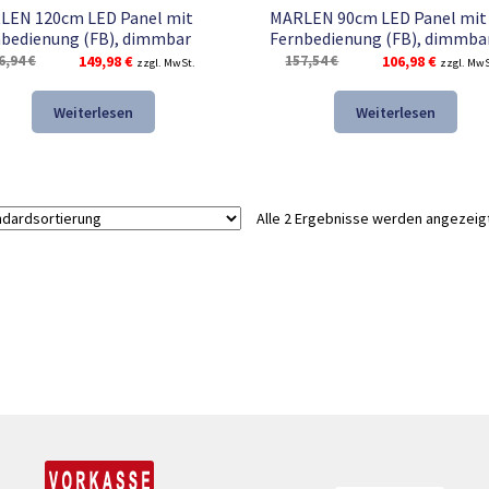
LEN 120cm LED Panel mit
MARLEN 90cm LED Panel mit
bedienung (FB), dimmbar
Fernbedienung (FB), dimmba
Ursprünglicher
Aktueller
Ursprünglicher
Aktuelle
6,94
€
149,98
€
157,54
€
106,98
€
zzgl. MwSt.
zzgl. MwS
Preis
Preis
Preis
Preis
war:
ist:
war:
ist:
Weiterlesen
Weiterlesen
196,94 €
149,98 €.
157,54 €
106,98 €
Alle 2 Ergebnisse werden angezeig