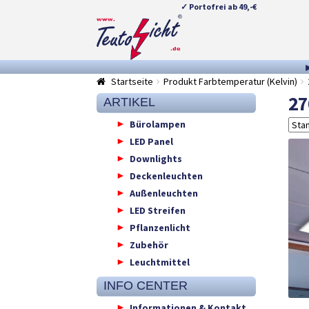
✓ Portofrei ab 49,-€
Zur
Springe
Navigation
zum
springen
Inhalt
Startseite
Produkt Farbtemperatur (Kelvin)
27
ARTIKEL
Bürolampen
LED Panel
Downlights
Deckenleuchten
Außenleuchten
LED Streifen
Pflanzenlicht
Zubehör
Leuchtmittel
INFO CENTER
Informationen & Kontakt