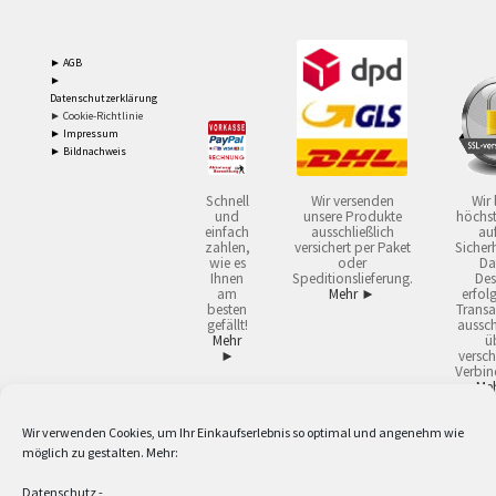
► AGB
►
Datenschutzerklärung
► Cookie-Richtlinie
► Impressum
► Bildnachweis
Schnell
Wir versenden
Wir 
und
unsere Produkte
höchst
einfach
ausschließlich
auf
zahlen,
versichert per Paket
Sicherh
wie es
oder
Da
Ihnen
Speditionslieferung.
Des
am
Mehr ►
erfol
besten
Transa
gefällt!
aussch
Mehr
ü
►
versch
Verbin
Me
Wir verwenden Cookies, um Ihr Einkaufserlebnis so optimal und angenehm wie
2
Lieferzeiten gelten mit Express-24.
Mehr ►
möglich zu gestalten. Mehr:
3
Nur für Firmen, Mindestbestellwert: 50,- €.
Mehr ►
5
Versandkostenfrei ab 59,90 € Nettowarenwert. Inseln ausgenommen. Unsere
Datenschutz
-