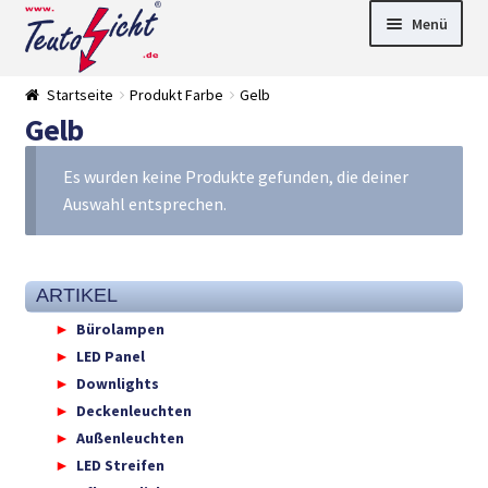
Zur
Springe
Menü
Navigation
zum
springen
Inhalt
► LED Panel
Startseite
Produkt Farbe
Gelb
►
Gelb
Pflanzenlich
►
t
Downlights
►
Deckenleuch
►
Es wurden keine Produkte gefunden, die deiner
ten
Außenleucht
► LED
Auswahl entsprechen.
en
Streifen
► Zubehör
►
Leuchtmittel
►
Versandarten
► Zahlarten
ARTIKEL
Bürolampen
LED Panel
Downlights
Deckenleuchten
Außenleuchten
LED Streifen