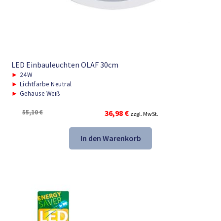
LED Einbauleuchten OLAF 30cm
►
24W
►
Lichtfarbe Neutral
►
Gehäuse Weiß
Ursprünglicher
Aktueller
55,10
€
36,98
€
zzgl. MwSt.
Preis
Preis
war:
ist:
In den Warenkorb
55,10 €
36,98 €.