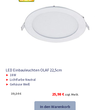
LED Einbauleuchten OLAF 22,5cm
►
18W
►
Lichtfarbe Neutral
►
Gehäuse Weiß
Ursprünglicher
Aktueller
39,34
€
25,98
€
zzgl. MwSt.
Preis
Preis
war:
ist:
In den Warenkorb