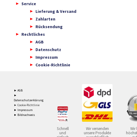
Service
Lieferung & Versand
Zahlarten
Rücksendung
Rechtliches
AGB
Datenschutz
Impressum
Cookie-Richtlinie
► AGB
►
Datenschutzerklärung
► Cookie-Richtlinie
► Impressum
► Bildnachweis
Schnell
Wir versenden
Wir 
und
unsere Produkte
höchst