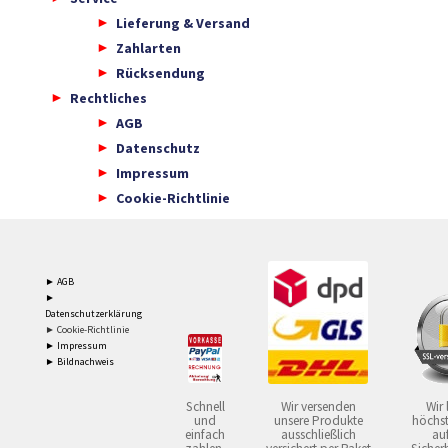
Lieferung & Versand
Zahlarten
Rücksendung
Rechtliches
AGB
Datenschutz
Impressum
Cookie-Richtlinie
► AGB
►
Datenschutzerklärung
► Cookie-Richtlinie
► Impressum
► Bildnachweis
Schnell
Wir versenden
Wir 
und
unsere Produkte
höchst
einfach
ausschließlich
auf