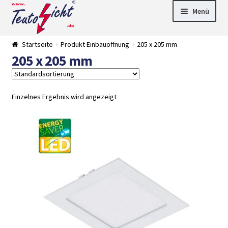
Zur
Springe
Menü
Navigation
zum
springen
Inhalt
► LED Panel
Startseite
Produkt Einbauöffnung
205 x 205 mm
►
205 x 205 mm
Pflanzenlich
►
t
Downlights
►
Deckenleuch
►
ten
Außenleucht
► LED
Einzelnes Ergebnis wird angezeigt
en
Streifen
► Zubehör
►
Leuchtmittel
►
Versandarten
► Zahlarten