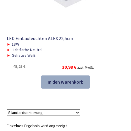
LED Einbauleuchten ALEX 22,5cm
►
18W
►
Lichtfarbe Neutral
►
Gehäuse Weiß
Ursprünglicher
Aktueller
45,25
€
30,98
€
zzgl. MwSt.
Preis
Preis
war:
ist:
In den Warenkorb
45,25 €
30,98 €.
Einzelnes Ergebnis wird angezeigt