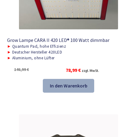
Grow Lampe CARA II 420 LED® 100 Watt dimmbar
►
Quantum Pad, hohe Effizienz
►
Deutscher Hersteller 420LED
►
Aluminium, ohne Lüfter
Ursprünglicher
Aktueller
146,99
€
78,99
€
zzgl. MwSt.
Preis
Preis
war:
ist:
In den Warenkorb
146,99 €
78,99 €.