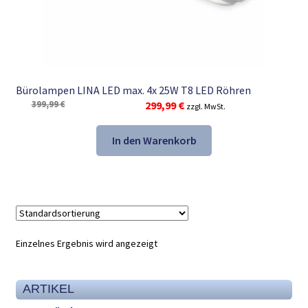
Bürolampen LINA LED max. 4x 25W T8 LED Röhren
Ursprünglicher
Aktueller
399,99
€
299,99
€
zzgl. MwSt.
Preis
Preis
war:
ist:
In den Warenkorb
399,99 €
299,99 €.
Einzelnes Ergebnis wird angezeigt
ARTIKEL