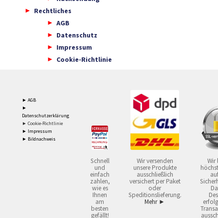
Rechtliches
AGB
Datenschutz
Impressum
Cookie-Richtlinie
► AGB
►
Datenschutzerklärung
► Cookie-Richtlinie
► Impressum
► Bildnachweis
Schnell
Wir versenden
Wir 
und
unsere Produkte
höchst
einfach
ausschließlich
auf
zahlen,
versichert per Paket
Sicherh
wie es
oder
Da
Ihnen
Speditionslieferung.
Des
am
Mehr ►
erfol
besten
Transa
gefällt!
aussch