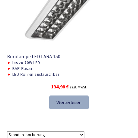
Bürolampe LED LARA 150
►
bis zu 70W LED
►
BAP-Raster
►
LED Röhren austauschbar
134,98
€
zzgl. MwSt.
Weiterlesen