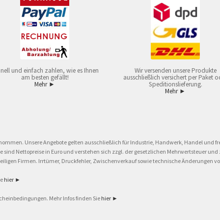
nell und einfach zahlen, wie es Ihnen
Wir versenden unsere Produkte
am besten gefällt!
ausschließlich versichert per Paket o
Mehr ►
Speditionslieferung.
Mehr ►
nommen. Unsere Angebote gelten ausschließlich für Industrie, Handwerk, Handel und fre
eise sind Nettopreise in Euro und verstehen sich zzgl. der gesetzlichen Mehrwertsteuer 
ligen Firmen. Irrtümer, Druckfehler, Zwischenverkauf sowie technische Änderungen vor
ie
hier ►
cheinbedingungen. Mehr Infos finden Sie
hier ►