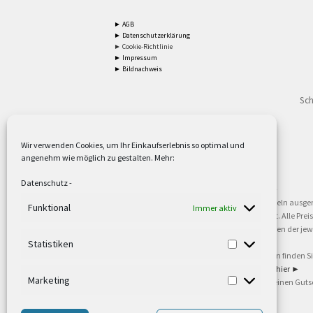
► AGB
► Datenschutzerklärung
► Cookie-Richtlinie
► Impressum
► Bildnachweis
Sch
Wir verwenden Cookies, um Ihr Einkaufserlebnis so optimal und
angenehm wie möglich zu gestalten. Mehr:
2
Lieferzeiten gelten mit Express-24.
Mehr ►
Datenschutz
-
3
Nur für Firmen, Mindestbestellwert: 50,- €.
Mehr ►
5
Versandkostenfrei ab 59,90 € Nettowarenwert. Inseln ausge
Funktional
Immer aktiv
oder gewerblichen Tätigkeit. Kein Verkauf an privat. Alle Pr
sind Warenzeichen oder eingetragene Warenzeichen der jewei
►
Statistiken
6
Weitere Informationen und Zahlungsbedingungen finden S
7
Informationen zu unseren Lieferzeiten finden Sie
hier ►
Marketing
8
Ab 79,- Nettowarenwert. Es gelten unsere allgemeinen Guts
©2002-2021 TEUTO LICHT GmbH