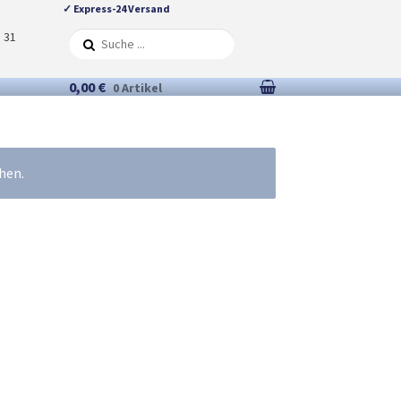
✓ Express-24 Versand
5 31
0,00 €
0 Artikel
hen.