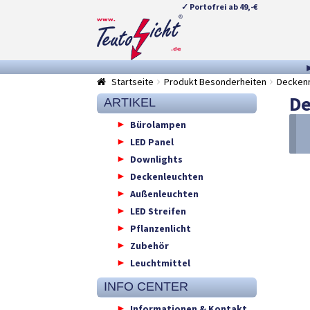
✓ Portofrei ab 49,-€
Zur
Springe
Navigation
zum
springen
Inhalt
Startseite
Produkt Besonderheiten
Decken
De
ARTIKEL
Bürolampen
LED Panel
Downlights
Deckenleuchten
Außenleuchten
LED Streifen
Pflanzenlicht
Zubehör
Leuchtmittel
INFO CENTER
Informationen & Kontakt