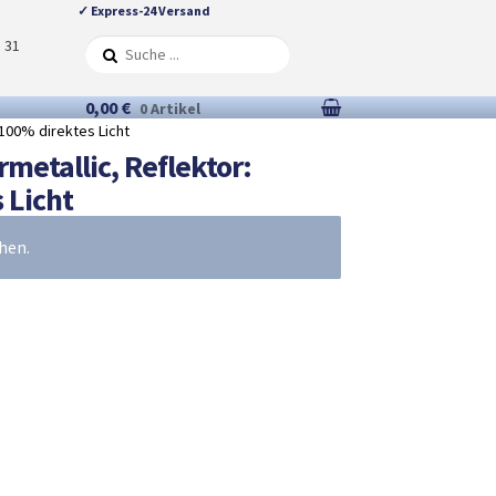
✓ Express-24 Versand
5 31
0,00 €
0 Artikel
 100% direktes Licht
metallic, Reflektor:
 Licht
hen.