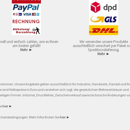
nell und einfach zahlen, wie es Ihnen
Wir versenden unsere Produkte
am besten gefällt!
ausschließlich versichert per Paket o
Mehr ►
Speditionslieferung.
Mehr ►
nommen. Unsere Angebote gelten ausschließlich für Industrie, Handwerk, Handel und fre
eise sind Nettopreise in Euro und verstehen sich zzgl. der gesetzlichen Mehrwertsteuer 
ligen Firmen. Irrtümer, Druckfehler, Zwischenverkauf sowie technische Änderungen vor
ie
hier ►
cheinbedingungen. Mehr Infos finden Sie
hier ►