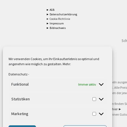
► AGB
► Datenschutzerklärung
► Cookie-Richtlinie
► Impressum
► Bildnachweis
Sch
Wir verwenden Cookies, um Ihr Einkaufserlebnis so optimal und
angenehm wie möglich zu gestalten. Mehr:
2
Lieferzeiten gelten mit Express-24.
Mehr ►
Datenschutz
-
3
Nur für Firmen, Mindestbestellwert: 50,- €.
Mehr ►
5
Versandkostenfrei ab 59,90 € Nettowarenwert. Inseln ausge
Funktional
Immer aktiv
oder gewerblichen Tätigkeit. Kein Verkauf an privat. Alle Pr
sind Warenzeichen oder eingetragene Warenzeichen der jewei
►
Statistiken
6
Weitere Informationen und Zahlungsbedingungen finden S
7
Informationen zu unseren Lieferzeiten finden Sie
hier ►
Marketing
8
Ab 79,- Nettowarenwert. Es gelten unsere allgemeinen Guts
©2002-2021 TEUTO LICHT GmbH