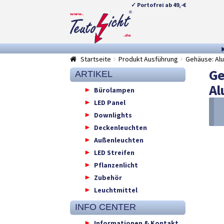
✓ Portofrei ab 49,-€
Zur
Springe
Navigation
zum
springen
Inhalt
Startseite
Produkt Ausführung
Gehäuse: Alu
Ge
ARTIKEL
Al
Bürolampen
LED Panel
Downlights
Deckenleuchten
Außenleuchten
LED Streifen
Pflanzenlicht
Zubehör
Leuchtmittel
INFO CENTER
Informationen & Kontakt