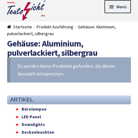
Zur
Springe
Menü
Navigation
zum
springen
Inhalt
► LED Panel
Startseite
Produkt Ausführung
Gehäuse: Aluminium,
►
pulverlackiert, silbergrau
Pflanzenlich
►
Gehäuse: Aluminium,
t
Downlights
►
Deckenleuch
►
pulverlackiert, silbergrau
ten
Außenleucht
► LED
en
Streifen
► Zubehör
Es wurden keine Produkte gefunden, die deiner
►
Leuchtmittel
►
Auswahl entsprechen.
Versandarten
► Zahlarten
ARTIKEL
Bürolampen
LED Panel
Downlights
Deckenleuchten