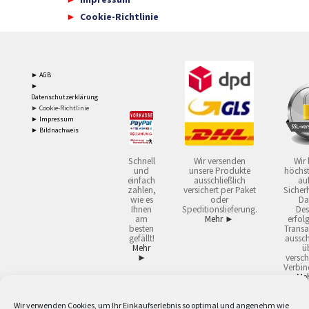
Cookie-Richtlinie
► AGB
►
Datenschutzerklärung
► Cookie-Richtlinie
► Impressum
► Bildnachweis
Schnell
Wir versenden
Wir 
und
unsere Produkte
höchst
einfach
ausschließlich
auf
zahlen,
versichert per Paket
Sicherh
wie es
oder
Da
Ihnen
Speditionslieferung.
Des
am
Mehr ►
erfol
besten
Transa
gefällt!
aussch
Mehr
ü
►
versch
Verbin
Me
Wir verwenden Cookies, um Ihr Einkaufserlebnis so optimal und angenehm wie