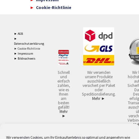
Cookie-Richtlinie
► AGB
►
Datenschutzerklärung
► Cookie-Richtlinie
► Impressum
► Bildnachweis
Schnell
Wir versenden
Wir 
und
unsere Produkte
höchst
einfach
ausschließlich
auf
zahlen,
versichert per Paket
Sicherh
wie es
oder
Da
Ihnen
Speditionslieferung.
Des
am
Mehr ►
erfol
besten
Transa
gefällt!
aussch
Mehr
ü
►
versch
Verbin
Me
Wir verwenden Cookies, um Ihr Einkaufserlebnis so optimal und angenehm wie