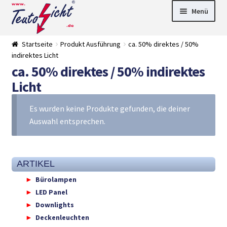
Zur
Springe
Menü
Navigation
zum
springen
Inhalt
► LED Panel
Startseite
Produkt Ausführung
ca. 50% direktes / 50%
►
indirektes Licht
Pflanzenlich
►
ca. 50% direktes / 50% indirektes
t
Downlights
►
Deckenleuch
►
Licht
ten
Außenleucht
► LED
en
Streifen
► Zubehör
Es wurden keine Produkte gefunden, die deiner
►
Leuchtmittel
►
Auswahl entsprechen.
Versandarten
► Zahlarten
ARTIKEL
Bürolampen
LED Panel
Downlights
Deckenleuchten