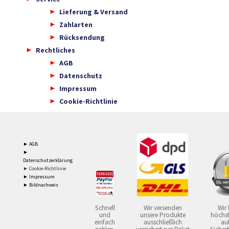
Lieferung & Versand
Zahlarten
Rücksendung
Rechtliches
AGB
Datenschutz
Impressum
Cookie-Richtlinie
► AGB
►
Datenschutzerklärung
► Cookie-Richtlinie
► Impressum
► Bildnachweis
Schnell
Wir versenden
Wir 
und
unsere Produkte
höchst
einfach
ausschließlich
auf