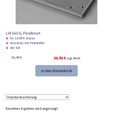
LIA Seil 6, Pendelset
►
für LAURA classic
►
Universal mit Feststeller
►
4er Set
Ursprünglicher
Aktueller
31,46
€
20,98
€
zzgl. MwSt.
Preis
Preis
war:
ist:
In den Warenkorb
31,46 €
20,98 €.
Einzelnes Ergebnis wird angezeigt