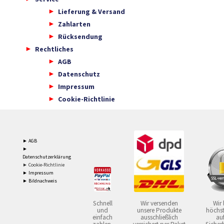
Lieferung & Versand
Zahlarten
Rücksendung
Rechtliches
AGB
Datenschutz
Impressum
Cookie-Richtlinie
► AGB
►
Datenschutzerklärung
► Cookie-Richtlinie
► Impressum
► Bildnachweis
Schnell
Wir versenden
Wir 
und
unsere Produkte
höchst
einfach
ausschließlich
auf