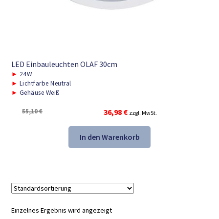
LED Einbauleuchten OLAF 30cm
►
24W
►
Lichtfarbe Neutral
►
Gehäuse Weiß
Ursprünglicher
Aktueller
55,10
€
36,98
€
zzgl. MwSt.
Preis
Preis
war:
ist:
In den Warenkorb
55,10 €
36,98 €.
Einzelnes Ergebnis wird angezeigt