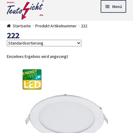
Zur
Springe
Menü
Navigation
zum
springen
Inhalt
► LED Panel
Startseite
Produkt Artikelnummer
222
►
222
Pflanzenlich
►
t
Downlights
►
Deckenleuch
►
ten
Außenleucht
► LED
Einzelnes Ergebnis wird angezeigt
en
Streifen
► Zubehör
►
Leuchtmittel
►
Versandarten
► Zahlarten