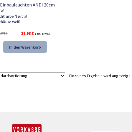
 Einbauleuchten ANDI 20cm
8W
chtfarbe Neutral
häuse Weiß
Ursprünglicher
Aktueller
,04
€
39,98
€
zzgl. MwSt.
Preis
Preis
war:
ist:
In den Warenkorb
59,04 €
39,98 €.
Einzelnes Ergebnis wird angezeigt