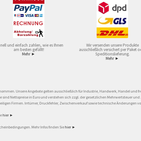
nell und einfach zahlen, wie es Ihnen
Wir versenden unsere Produkte
am besten gefällt!
ausschließlich versichert per Paket o
Mehr ►
Speditionslieferung.
Mehr ►
nommen. Unsere Angebote gelten ausschließlich für Industrie, Handwerk, Handel und fre
eise sind Nettopreise in Euro und verstehen sich zzgl. der gesetzlichen Mehrwertsteuer 
ligen Firmen. Irrtümer, Druckfehler, Zwischenverkauf sowie technische Änderungen vor
ie
hier ►
cheinbedingungen. Mehr Infos finden Sie
hier ►