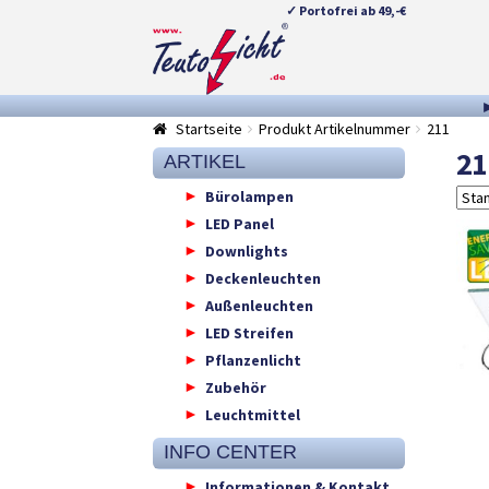
✓ Portofrei ab 49,-€
Zur
Springe
Navigation
zum
springen
Inhalt
Startseite
Produkt Artikelnummer
211
21
ARTIKEL
Bürolampen
LED Panel
Downlights
Deckenleuchten
Außenleuchten
LED Streifen
Pflanzenlicht
Zubehör
Leuchtmittel
INFO CENTER
Informationen & Kontakt