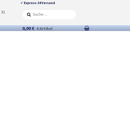
✓ Express-24 Versand
5 31
0,00 €
0 Artikel