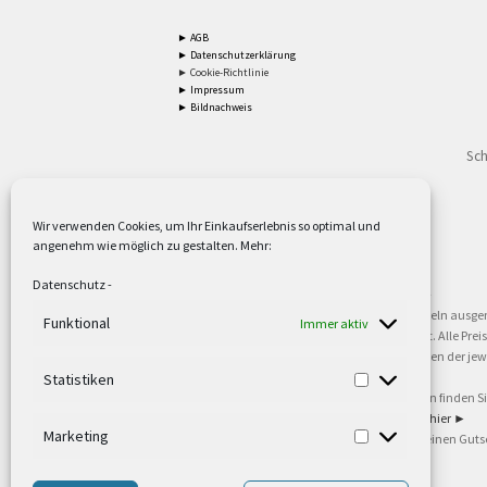
► AGB
► Datenschutzerklärung
► Cookie-Richtlinie
► Impressum
► Bildnachweis
Sch
Wir verwenden Cookies, um Ihr Einkaufserlebnis so optimal und
angenehm wie möglich zu gestalten. Mehr:
2
Lieferzeiten gelten mit Express-24.
Mehr ►
Datenschutz
-
3
Nur für Firmen, Mindestbestellwert: 50,- €.
Mehr ►
5
Versandkostenfrei ab 59,90 € Nettowarenwert. Inseln ausge
Funktional
Immer aktiv
oder gewerblichen Tätigkeit. Kein Verkauf an privat. Alle Pr
sind Warenzeichen oder eingetragene Warenzeichen der jewei
►
Statistiken
6
Weitere Informationen und Zahlungsbedingungen finden S
7
Informationen zu unseren Lieferzeiten finden Sie
hier ►
Marketing
8
Ab 79,- Nettowarenwert. Es gelten unsere allgemeinen Guts
©2002-2021 TEUTO LICHT GmbH