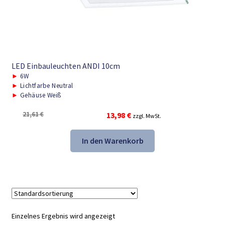
LED Einbauleuchten ANDI 10cm
►
6W
►
Lichtfarbe Neutral
►
Gehäuse Weiß
Ursprünglicher
Aktueller
21,61
€
13,98
€
zzgl. MwSt.
Preis
Preis
war:
ist:
In den Warenkorb
21,61 €
13,98 €.
Einzelnes Ergebnis wird angezeigt