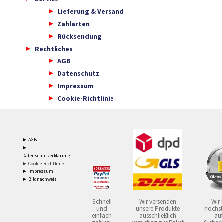
Lieferung & Versand
Zahlarten
Rücksendung
Rechtliches
AGB
Datenschutz
Impressum
Cookie-Richtlinie
► AGB
►
Datenschutzerklärung
► Cookie-Richtlinie
► Impressum
► Bildnachweis
Schnell
Wir versenden
Wir 
und
unsere Produkte
höchst
einfach
ausschließlich
auf