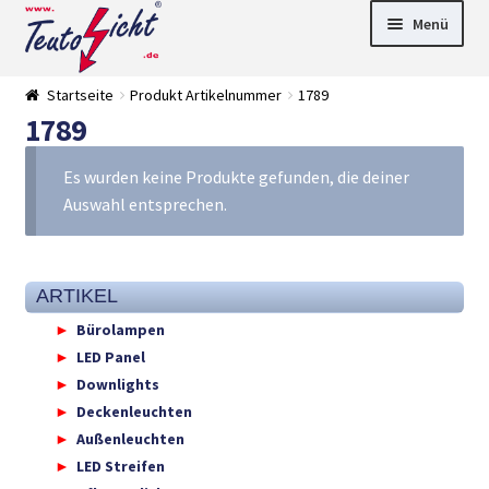
Zur
Springe
Menü
Navigation
zum
springen
Inhalt
► LED Panel
Startseite
Produkt Artikelnummer
1789
►
1789
Pflanzenlich
►
t
Downlights
►
Deckenleuch
►
Es wurden keine Produkte gefunden, die deiner
ten
Außenleucht
► LED
Auswahl entsprechen.
en
Streifen
► Zubehör
►
Leuchtmittel
►
Versandarten
► Zahlarten
ARTIKEL
Bürolampen
LED Panel
Downlights
Deckenleuchten
Außenleuchten
LED Streifen