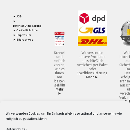
► AGB
►
Datenschutzerklärung
► Cookie-Richtlinie
► Impressum
► Bildnachweis
Schnell
Wir versenden
Wir 
und
unsere Produkte
höchst
einfach
ausschließlich
auf
zahlen,
versichert per Paket
Sicherh
wie es
oder
Da
Ihnen
Speditionslieferung.
Des
am
Mehr ►
erfol
besten
Transa
gefällt!
aussch
Mehr
ü
►
versch
Verbin
Me
Wir verwenden Cookies, um Ihr Einkaufserlebnis so optimal und angenehm wie
2
Lieferzeiten gelten mit Express-24.
Mehr ►
möglich zu gestalten. Mehr:
3
Nur für Firmen, Mindestbestellwert: 50,- €.
Mehr ►
5
Versandkostenfrei ab 59,90 € Nettowarenwert. Inseln ausgenommen. Unsere
Datenschutz
-