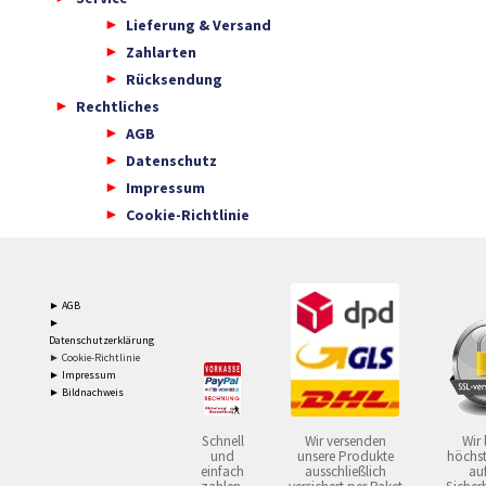
Lieferung & Versand
Zahlarten
Rücksendung
Rechtliches
AGB
Datenschutz
Impressum
Cookie-Richtlinie
► AGB
►
Datenschutzerklärung
► Cookie-Richtlinie
► Impressum
► Bildnachweis
Schnell
Wir versenden
Wir 
und
unsere Produkte
höchst
einfach
ausschließlich
auf