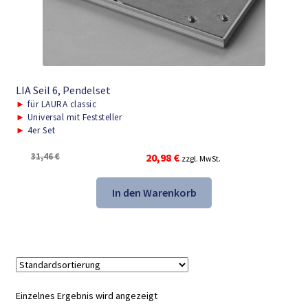
LIA Seil 6, Pendelset
►
für LAURA classic
►
Universal mit Feststeller
►
4er Set
Ursprünglicher
Aktueller
31,46
€
20,98
€
zzgl. MwSt.
Preis
Preis
war:
ist:
In den Warenkorb
31,46 €
20,98 €.
Einzelnes Ergebnis wird angezeigt