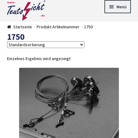
Zur
Springe
Menü
Navigation
zum
springen
Inhalt
► LED Panel
Startseite
Produkt Artikelnummer
1750
►
1750
Pflanzenlich
►
t
Downlights
►
Deckenleuch
►
ten
Außenleucht
► LED
Einzelnes Ergebnis wird angezeigt
en
Streifen
► Zubehör
►
Leuchtmittel
►
Versandarten
► Zahlarten