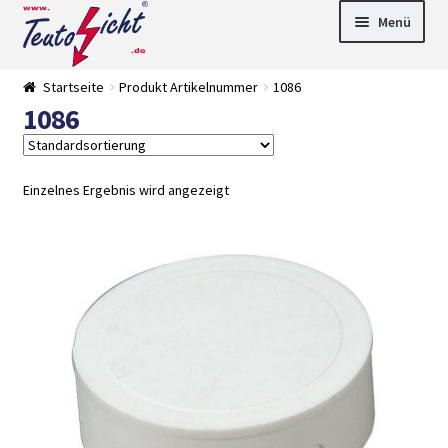
Zur
Springe
Menü
Navigation
zum
springen
Inhalt
► LED Panel
Startseite
Produkt Artikelnummer
1086
►
1086
Pflanzenlich
►
t
Downlights
►
Deckenleuch
►
ten
Außenleucht
► LED
Einzelnes Ergebnis wird angezeigt
en
Streifen
► Zubehör
►
Leuchtmittel
►
Versandarten
► Zahlarten