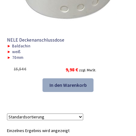
NELE Deckenanschlussdose
►
Baldachin
►
weiß
►
70mm
Ursprünglicher
Aktueller
15,54
€
9,98
€
zzgl. MwSt.
Preis
Preis
war:
ist:
In den Warenkorb
15,54 €
9,98 €.
Einzelnes Ergebnis wird angezeigt