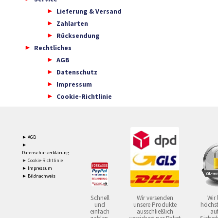
Lieferung & Versand
Zahlarten
Rücksendung
Rechtliches
AGB
Datenschutz
Impressum
Cookie-Richtlinie
► AGB
►
Datenschutzerklärung
► Cookie-Richtlinie
► Impressum
► Bildnachweis
Schnell
Wir versenden
Wir 
und
unsere Produkte
höchst
einfach
ausschließlich
auf