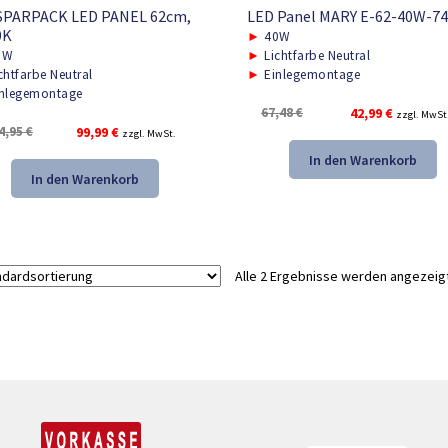
 SPARPACK LED PANEL 62cm,
LED Panel MARY E-62-40W-7
0K
►
40W
0W
►
Lichtfarbe Neutral
chtfarbe Neutral
►
Einlegemontage
nlegemontage
Ursprünglicher
Aktueller
67,48
€
42,99
€
zzgl. MwSt
Ursprünglicher
Aktueller
4,95
€
99,99
€
Preis
Preis
zzgl. MwSt.
Preis
Preis
war:
ist:
In den Warenkorb
war:
ist:
67,48 €
42,99 €.
In den Warenkorb
214,95 €
99,99 €.
Alle 2 Ergebnisse werden angezeig