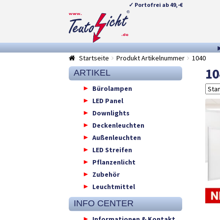
✓ Portofrei ab 49,-€
Zur
Springe
Navigation
zum
springen
Inhalt
Startseite
Produkt Artikelnummer
1040
10
ARTIKEL
Bürolampen
LED Panel
Downlights
Deckenleuchten
Außenleuchten
LED Streifen
Pflanzenlicht
Zubehör
Leuchtmittel
INFO CENTER
Informationen & Kontakt