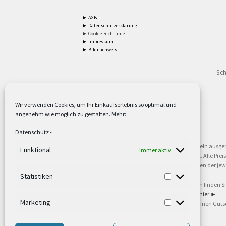
► AGB
► Datenschutzerklärung
► Cookie-Richtlinie
► Impressum
► Bildnachweis
Sch
Wir verwenden Cookies, um Ihr Einkaufserlebnis so optimal und
angenehm wie möglich zu gestalten. Mehr:
2
Lieferzeiten gelten mit Express-24.
Mehr ►
Datenschutz
-
3
Nur für Firmen, Mindestbestellwert: 50,- €.
Mehr ►
5
Versandkostenfrei ab 59,90 € Nettowarenwert. Inseln ausge
Funktional
Immer aktiv
oder gewerblichen Tätigkeit. Kein Verkauf an privat. Alle Pr
sind Warenzeichen oder eingetragene Warenzeichen der jewei
►
Statistiken
6
Weitere Informationen und Zahlungsbedingungen finden S
7
Informationen zu unseren Lieferzeiten finden Sie
hier ►
Marketing
8
Ab 79,- Nettowarenwert. Es gelten unsere allgemeinen Guts
©2002-2021 TEUTO LICHT GmbH