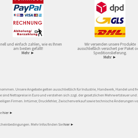
nell und einfach zahlen, wie es Ihnen
Wir versenden unsere Produkte
am besten gefällt!
ausschließlich versichert per Paket o
Mehr ►
Speditionslieferung.
Mehr ►
nommen. Unsere Angebote gelten ausschließlich für Industrie, Handwerk, Handel und fre
eise sind Nettopreise in Euro und verstehen sich zzgl. der gesetzlichen Mehrwertsteuer 
ligen Firmen. Irrtümer, Druckfehler, Zwischenverkauf sowie technische Änderungen vor
ie
hier ►
cheinbedingungen. Mehr Infos finden Sie
hier ►