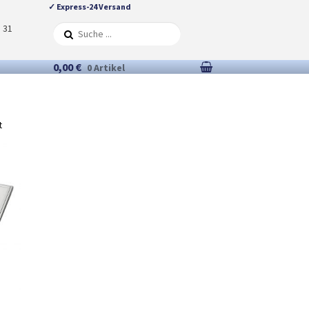
✓ Express-24 Versand
5 31
0,00 €
0 Artikel
t