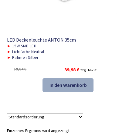
LED Deckenleuchte ANTON 35cm
►
15W SMD LED
►
Lichtfarbe Neutral
►
Rahmen Silber
Ursprünglicher
Aktueller
59,04
€
39,98
€
zzgl. MwSt.
Preis
Preis
war:
ist:
In den Warenkorb
59,04 €
39,98 €.
Einzelnes Ergebnis wird angezeigt