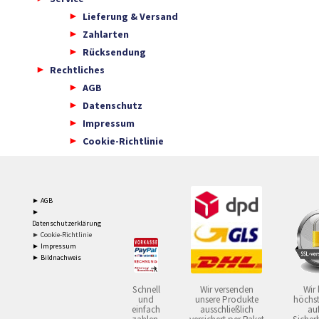
Lieferung & Versand
Zahlarten
Rücksendung
Rechtliches
AGB
Datenschutz
Impressum
Cookie-Richtlinie
► AGB
►
Datenschutzerklärung
► Cookie-Richtlinie
► Impressum
► Bildnachweis
Schnell
Wir versenden
Wir 
und
unsere Produkte
höchst
einfach
ausschließlich
auf