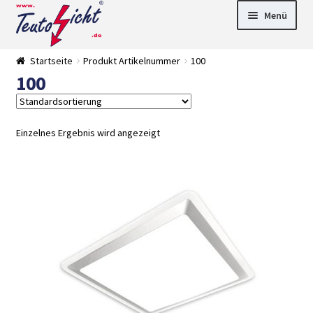
Zur
Springe
Menü
Navigation
zum
springen
Inhalt
► LED Panel
Startseite
Produkt Artikelnummer
100
►
100
Pflanzenlich
►
t
Downlights
►
Deckenleuch
►
ten
Außenleucht
► LED
Einzelnes Ergebnis wird angezeigt
en
Streifen
► Zubehör
►
Leuchtmittel
►
Versandarten
► Zahlarten