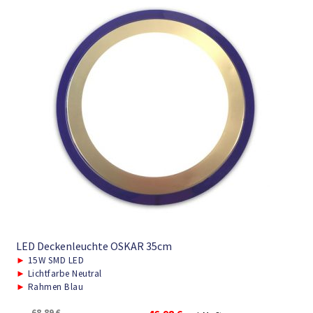
LED Deckenleuchte OSKAR 35cm
►
15W SMD LED
►
Lichtfarbe Neutral
►
Rahmen Blau
68,89
€