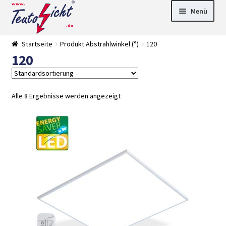
Zur
Springe
Menü
Navigation
zum
springen
Inhalt
► LED Panel
Startseite
Produkt Abstrahlwinkel (°)
120
►
120
Pflanzenlich
►
t
Downlights
►
Deckenleuch
►
ten
Außenleucht
► LED
Alle 8 Ergebnisse werden angezeigt
en
Streifen
► Zubehör
►
Leuchtmittel
►
Versandarten
► Zahlarten