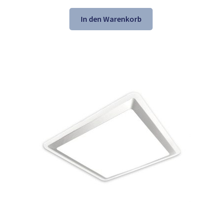
Preis
Preis
war:
ist:
In den Warenkorb
57,07 €
38,98 €.