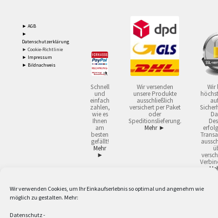
► AGB
►
Datenschutzerklärung
► Cookie-Richtlinie
► Impressum
► Bildnachweis
Schnell
Wir versenden
Wir 
und
unsere Produkte
höchst
einfach
ausschließlich
auf
zahlen,
versichert per Paket
Sicherh
wie es
oder
Da
Ihnen
Speditionslieferung.
Des
am
Mehr ►
erfol
besten
Transa
gefällt!
aussch
Mehr
ü
►
versch
Verbin
Me
Wir verwenden Cookies, um Ihr Einkaufserlebnis so optimal und angenehm wie
2
Lieferzeiten gelten mit Express-24.
Mehr ►
möglich zu gestalten. Mehr:
3
Nur für Firmen, Mindestbestellwert: 50,- €.
Mehr ►
5
Versandkostenfrei ab 59,90 € Nettowarenwert. Inseln ausgenommen. Unsere
Datenschutz
-