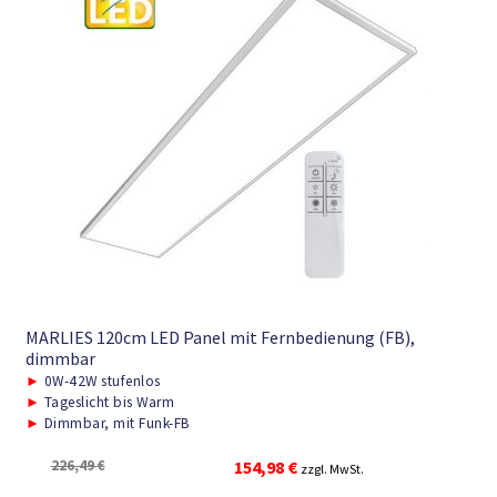
MARLIES 120cm LED Panel mit Fernbedienung (FB),
dimmbar
►
0W-42W stufenlos
►
Tageslicht bis Warm
►
Dimmbar, mit Funk-FB
Ursprünglicher
Aktueller
226,49
€
154,98
€
zzgl. MwSt.
Preis
Preis