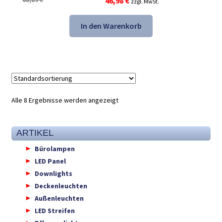
Ursprünglicher
Aktueller
46,98
€
zzgl. MwSt.
Preis
Preis
war:
ist:
In den Warenkorb
68,89 €
46,98 €.
Alle 8 Ergebnisse werden angezeigt
ARTIKEL
Bürolampen
LED Panel
Downlights
Deckenleuchten
Außenleuchten
LED Streifen