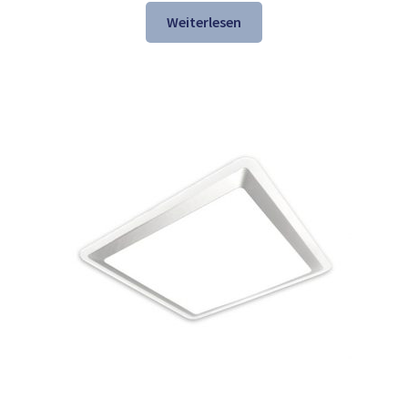
war:
ist:
Weiterlesen
226,49 €
154,98 €.