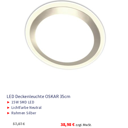
LED Deckenleuchte OSKAR 35cm
►
15W SMD LED
►
Lichtfarbe Neutral
►
Rahmen Silber
Ursprünglicher
Aktueller
57,07
€
38,98
€
zzgl. MwSt.