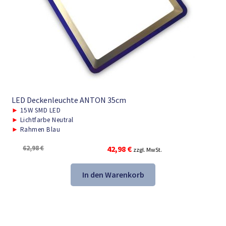
LED Deckenleuchte ANTON 35cm
►
15W SMD LED
►
Lichtfarbe Neutral
►
Rahmen Blau
Ursprünglicher
Aktueller
62,98
€
42,98
€
zzgl. MwSt.
Preis
Preis
war:
ist:
In den Warenkorb
62,98 €
42,98 €.