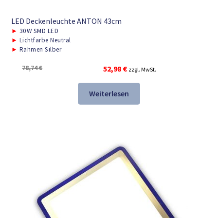
LED Deckenleuchte ANTON 43cm
►
30W SMD LED
►
Lichtfarbe Neutral
►
Rahmen Silber
Ursprünglicher
Aktueller
78,74
€
52,98
€
zzgl. MwSt.
Preis
Preis
war:
ist:
Weiterlesen
78,74 €
52,98 €.