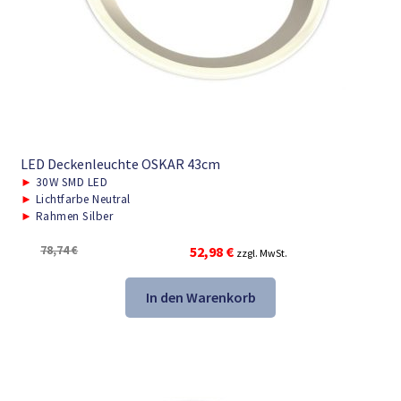
LED Deckenleuchte OSKAR 43cm
►
30W SMD LED
►
Lichtfarbe Neutral
►
Rahmen Silber
Ursprünglicher
Aktueller
78,74
€
52,98
€
zzgl. MwSt.
Preis
Preis
war:
ist:
In den Warenkorb
78,74 €
52,98 €.