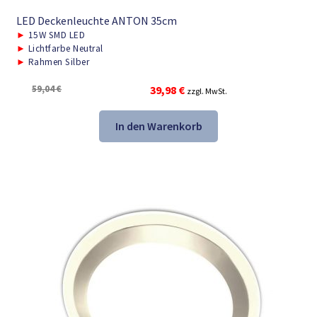
LED Deckenleuchte ANTON 35cm
►
15W SMD LED
►
Lichtfarbe Neutral
►
Rahmen Silber
Ursprünglicher
Aktueller
59,04
€
39,98
€
zzgl. MwSt.
Preis
Preis
war:
ist:
In den Warenkorb
59,04 €
39,98 €.