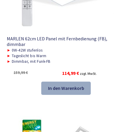
MARLEN 62cm LED Panel mit Fernbedienung (FB),
dimmbar
►
0W-42W stufenlos
►
Tageslicht bis Warm
►
Dimmbar, mit Funk-FB
Ursprünglicher
Aktueller
159,99
€
114,99
€
zzgl. MwSt.
Preis
Preis
war:
ist:
In den Warenkorb
159,99 €
114,99 €.