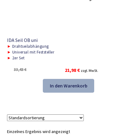
IDA Seil OB uni
►
Drahtseilabhängung
►
Universal mit Feststeller
►
2er Set
Ursprünglicher
Aktueller
33,43
€
21,98
€
zzgl. MwSt.
Preis
Preis
war:
ist:
In den Warenkorb
33,43 €
21,98 €.
Einzelnes Ergebnis wird angezeigt