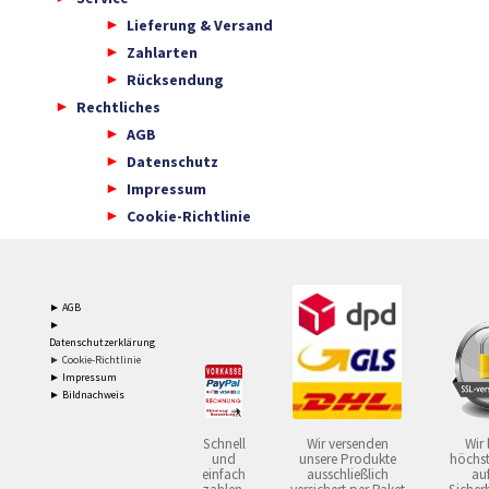
Lieferung & Versand
Zahlarten
Rücksendung
Rechtliches
AGB
Datenschutz
Impressum
Cookie-Richtlinie
► AGB
►
Datenschutzerklärung
► Cookie-Richtlinie
► Impressum
► Bildnachweis
Schnell
Wir versenden
Wir 
und
unsere Produkte
höchst
einfach
ausschließlich
auf