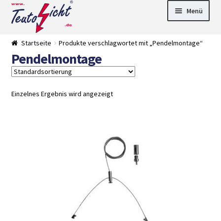
Zur
Springe
Menü
Navigation
zum
springen
Inhalt
► LED Panel
Startseite
Produkte verschlagwortet mit „Pendelmontage“
►
Pendelmontage
Pflanzenlich
►
t
Downlights
►
Deckenleuch
►
ten
Außenleucht
► LED
Einzelnes Ergebnis wird angezeigt
en
Streifen
► Zubehör
►
Leuchtmittel
►
Versandarten
► Zahlarten