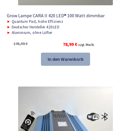
Grow Lampe CARA II 420 LED® 100 Watt dimmbar
►
Quantum Pad, hohe Effizienz
►
Deutscher Hersteller 420LED
►
Aluminium, ohne Lüfter
Ursprünglicher
Aktueller
146,99
€
78,99
€
zzgl. MwSt.
Preis
Preis
war:
ist:
In den Warenkorb
146,99 €
78,99 €.