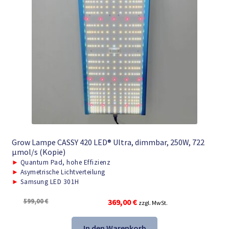
Grow Lampe CASSY 420 LED® Ultra, dimmbar, 250W, 722
μmol/s (Kopie)
►
Quantum Pad, hohe Effizienz
►
Asymetrische Lichtverteilung
►
Samsung LED 301H
Ursprünglicher
Aktueller
599,00
€
369,00
€
zzgl. MwSt.
Preis
Preis
war:
ist:
In den Warenkorb