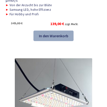
μmol/s
►
Von der Anzucht bis zur Blüte
►
Samsung LED, hohe Effizienz
►
Für Hobby und Profi
Ursprünglicher
Aktueller
349,00
€
139,00
€
zzgl. MwSt.
Preis
Preis
war:
ist:
In den Warenkorb
349,00 €
139,00 €.