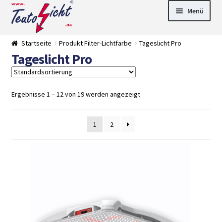
Zur
Springe
Menü
Navigation
zum
springen
Inhalt
► LED Panel
Startseite
Produkt Filter-Lichtfarbe
Tageslicht Pro
►
Tageslicht Pro
Pflanzenlich
►
t
Downlights
►
Deckenleuch
►
ten
Außenleucht
► LED
Ergebnisse 1 – 12 von 19 werden angezeigt
en
Streifen
► Zubehör
►
Leuchtmittel
►
1
2
Versandarten
► Zahlarten