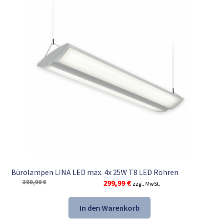
Bürolampen LINA LED max. 4x 25W T8 LED Röhren
Ursprünglicher
Aktueller
399,99
€
299,99
€
zzgl. MwSt.
Preis
Preis
war:
ist:
In den Warenkorb
399,99 €
299,99 €.