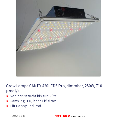
Grow Lampe CANDY 420LED® Pro, dimmbar, 250W, 710
μmol/s
►
Von der Anzucht bis zur Blüte
►
Samsung LED, hohe Effizienz
►
Für Hobby und Profi
Ursprünglicher
Aktueller
292,99
€
157,99
€
zzgl. MwSt.