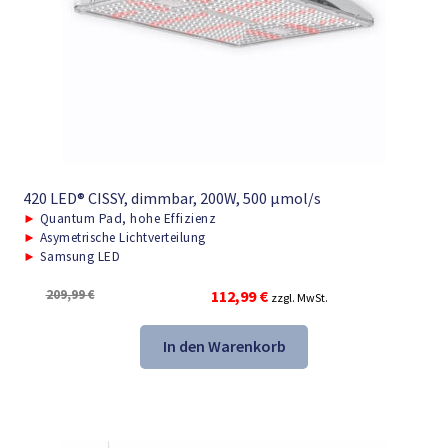
420 LED® CISSY, dimmbar, 200W, 500 μmol/s
►
Quantum Pad, hohe Effizienz
►
Asymetrische Lichtverteilung
►
Samsung LED
Ursprünglicher
Aktueller
209,99
€
112,99
€
zzgl. MwSt.
Preis
Preis
war:
ist:
In den Warenkorb
209,99 €
112,99 €.