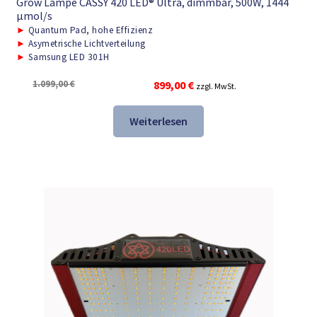
Grow Lampe CASSY 420 LED® Ultra, dimmbar, 500W, 1444
μmol/s
►
Quantum Pad, hohe Effizienz
►
Asymetrische Lichtverteilung
►
Samsung LED 301H
Ursprünglicher
Aktueller
1.099,00
€
899,00
€
zzgl. MwSt.
Preis
Preis
war:
ist:
Weiterlesen
1.099,00 €
899,00 €.