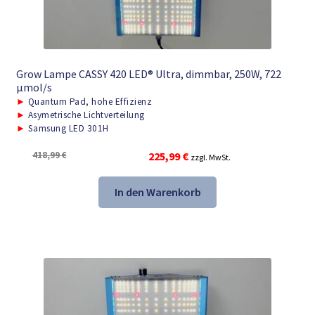
Grow Lampe CASSY 420 LED® Ultra, dimmbar, 250W, 722
μmol/s
►
Quantum Pad, hohe Effizienz
►
Asymetrische Lichtverteilung
►
Samsung LED 301H
Ursprünglicher
Aktueller
418,99
€
225,99
€
zzgl. MwSt.
Preis
Preis
war:
ist:
In den Warenkorb
418,99 €
225,99 €.