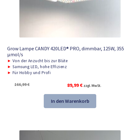
Grow Lampe CANDY 420LED® PRO, dimmbar, 125W, 355
μmol/s
►
Von der Anzucht bis zur Blüte
►
Samsung LED, hohe Effizienz
►
Für Hobby und Profi
Ursprünglicher
Aktueller
166,99
€
89,99
€
zzgl. MwSt.
Preis
Preis
war:
ist:
In den Warenkorb
166,99 €
89,99 €.