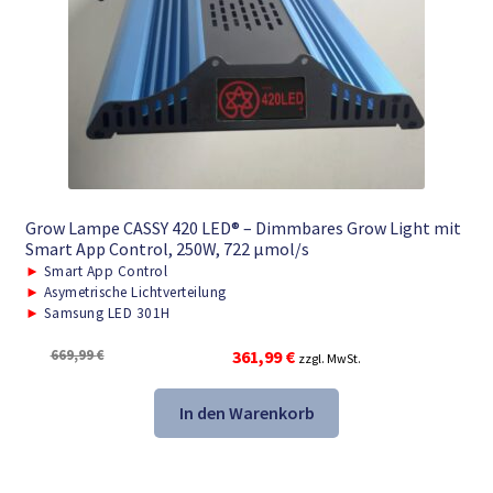
Grow Lampe CASSY 420 LED® – Dimmbares Grow Light mit
Smart App Control, 250W, 722 μmol/s
►
Smart App Control
►
Asymetrische Lichtverteilung
►
Samsung LED 301H
Ursprünglicher
Aktueller
669,99
€
361,99
€
zzgl. MwSt.
Preis
Preis
war:
ist:
In den Warenkorb
669,99 €
361,99 €.