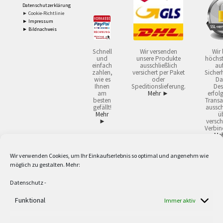
Datenschutzerklärung
► Cookie-Richtlinie
► Impressum
► Bildnachweis
Schnell
Wir versenden
Wir 
und
unsere Produkte
höchst
einfach
ausschließlich
auf
zahlen,
versichert per Paket
Sicherh
wie es
oder
Da
Ihnen
Speditionslieferung.
Des
am
Mehr ►
erfol
besten
Transa
gefällt!
aussch
Mehr
ü
►
versch
Verbin
Me
Wir verwenden Cookies, um Ihr Einkaufserlebnis so optimal und angenehm wie
2
Lieferzeiten gelten mit Express-24.
Mehr ►
möglich zu gestalten. Mehr:
3
Nur für Firmen, Mindestbestellwert: 50,- €.
Mehr ►
5
Versandkostenfrei ab 59,90 € Nettowarenwert. Inseln ausgenommen. Unsere
Datenschutz
-
Angebote gelten ausschließlich für Industrie, Handwerk, Handel und freie
Berufe zur Verwendung in der selbständigen, beruflichen oder gewerblichen
Funktional
Immer aktiv
Tätigkeit. Kein Verkauf an privat. Alle Preise sind Nettopreise in Euro und
verstehen sich zzgl. der gesetzlichen Mehrwertsteuer und zzgl. Versand. Alle