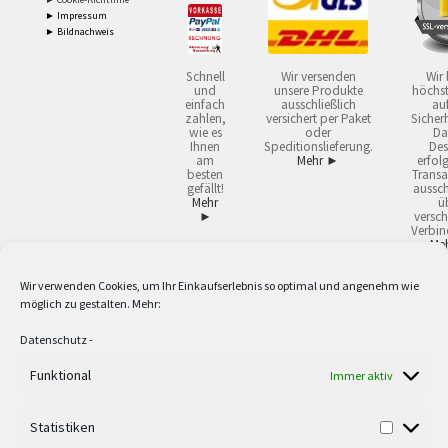
► Impressum
► Bildnachweis
Schnell
Wir versenden
Wir 
und
unsere Produkte
höchst
einfach
ausschließlich
auf
zahlen,
versichert per Paket
Sicherh
wie es
oder
Da
Ihnen
Speditionslieferung.
Des
am
Mehr ►
erfol
besten
Transa
gefällt!
aussch
Mehr
ü
►
versch
Verbin
Me
Wir verwenden Cookies, um Ihr Einkaufserlebnis so optimal und angenehm wie
2
Lieferzeiten gelten mit Express-24.
Mehr ►
möglich zu gestalten. Mehr:
3
Nur für Firmen, Mindestbestellwert: 50,- €.
Mehr ►
5
Versandkostenfrei ab 59,90 € Nettowarenwert. Inseln ausgenommen. Unsere
Datenschutz
-
Angebote gelten ausschließlich für Industrie, Handwerk, Handel und freie
Berufe zur Verwendung in der selbständigen, beruflichen oder gewerblichen
Funktional
Immer aktiv
Tätigkeit. Kein Verkauf an privat. Alle Preise sind Nettopreise in Euro und
verstehen sich zzgl. der gesetzlichen Mehrwertsteuer und zzgl. Versand. Alle
Statistiken
verwendeten Logos und Firmennamen sind Warenzeichen oder eingetragene