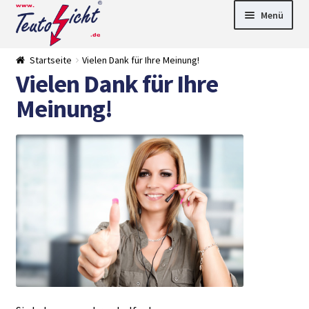
Zur
Springe
Menü
Navigation
zum
springen
Inhalt
► LED Panel
Startseite
Vielen Dank für Ihre Meinung!
►
Vielen Dank für Ihre
Pflanzenlich
►
t
Downlights
►
Meinung!
Deckenleuch
►
ten
Außenleucht
► LED
en
Streifen
► Zubehör
►
Leuchtmittel
►
Versandarten
► Zahlarten