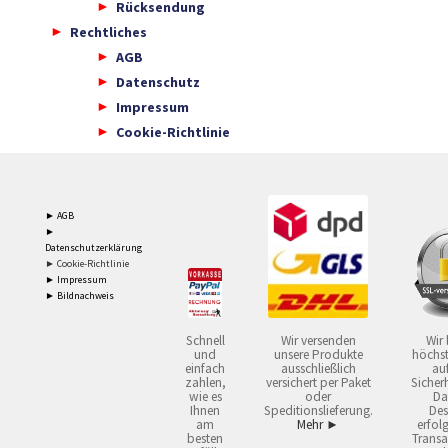
Rücksendung
Rechtliches
AGB
Datenschutz
Impressum
Cookie-Richtlinie
► AGB
►
Datenschutzerklärung
► Cookie-Richtlinie
► Impressum
► Bildnachweis
Schnell
Wir versenden
Wir 
und
unsere Produkte
höchst
einfach
ausschließlich
auf
zahlen,
versichert per Paket
Sicherh
wie es
oder
Da
Ihnen
Speditionslieferung.
Des
am
Mehr ►
erfol
besten
Transa