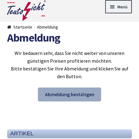
Zur
Springe
Menü
Navigation
zum
springen
Inhalt
► LED Panel
Startseite
Abmeldung
►
Abmeldung
Pflanzenlich
►
t
Downlights
►
Deckenleuch
►
Wir bedauern sehr, dass Sie nicht weiter von unseren
ten
Außenleucht
► LED
günstigen Preisen profitieren möchten.
en
Streifen
► Zubehör
►
Bitte bestätigen Sie Ihre Abmeldung und klicken Sie auf
Leuchtmittel
►
den Button.
Versandarten
► Zahlarten
Abmeldung bestätigen
ARTIKEL